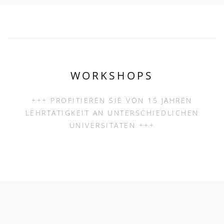
WORKSHOPS
+++ PROFITIEREN SIE VON 15 JAHREN
LEHRTÄTIGKEIT AN UNTERSCHIEDLICHEN
UNIVERSITÄTEN +++