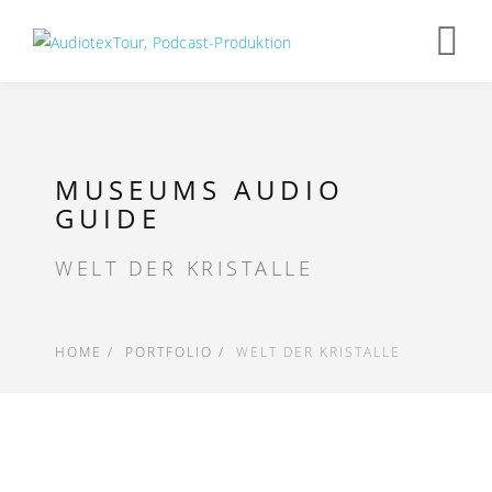
Op
nav
MUSEUMS AUDIO
GUIDE
WELT DER KRISTALLE
HOME
PORTFOLIO
WELT DER KRISTALLE