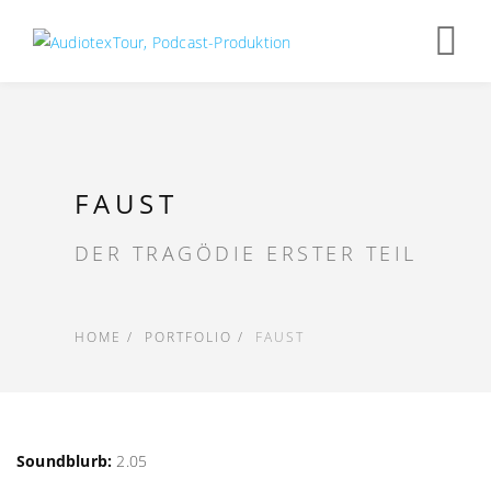
Op
nav
FAUST
DER TRAGÖDIE ERSTER TEIL
HOME
PORTFOLIO
FAUST
Soundblurb:
2.05