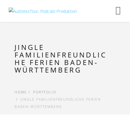
Op
nav
JINGLE
FAMILIENFREUNDLIC
HE FERIEN BADEN-
WÜRTTEMBERG
HOME
PORTFOLIO
JINGLE FAMILIENFREUNDLICHE FERIEN
BADEN-WÜRTTEMBERG