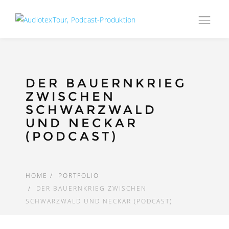
Op
navi
DER BAUERNKRIEG
ZWISCHEN
SCHWARZWALD
UND NECKAR
(PODCAST)
HOME
PORTFOLIO
DER BAUERNKRIEG ZWISCHEN
SCHWARZWALD UND NECKAR (PODCAST)