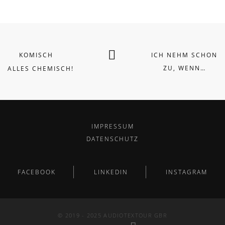
KOMISCH
ICH NEHM SCHON
ZU, WENN…
ALLES CHEMISCH!
IMPRESSUM
DATENSCHUTZ
FACEBOOK
LINKEDIN
INSTAGRAM
© 2019 - 2025 AUDIOTEXTOUR GBR