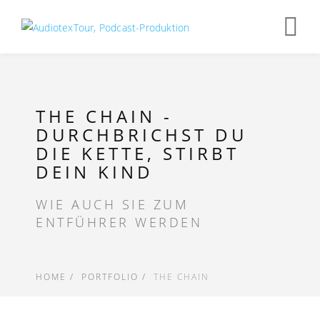
Op
nav
THE CHAIN -
DURCHBRICHST DU
DIE KETTE, STIRBT
DEIN KIND
WIE AUCH SIE ZUM
ENTFÜHRER WERDEN
HOME
PORTFOLIO
THE CHAIN