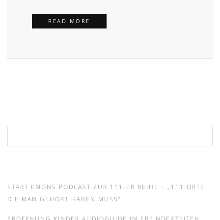
ERÖFFNUNG KINDER AUDIOGUIDE I
READ MORE
Suchen nach:
START EMONS PODCAST ZUR 111-ER REIHE – „111 ORTE
DIE MAN GEHÖRT HABEN MUSS“…
ERÖFFNUNG KINDER AUDIOGUIDE IM ERFINDERZEITEN