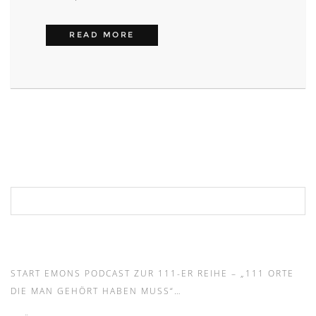
VIDEODREH MUSEUMSRALLYE IM 
READ MORE
Suchen nach:
START EMONS PODCAST ZUR 111-ER REIHE – „111 ORTE
DIE MAN GEHÖRT HABEN MUSS“…